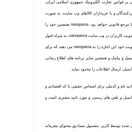
 یا تایید آنها، nanoparsa نسبت به اعتبارسنجی آن اقدام کند. به دلیل قانونی بودن تمام فعالیت های nanoparsa مبتنی بر قوانین تجارت الکترونیک جمهوری اسلامی ایران،
واردکنندگان و یا خریداران کالاهای وب سایت، به صورت
رسمی و قانونی موارد درخواست شده را به مرجع درخواست کننده ارائه دهد. در این صورت مسئولیت حفظ اطلاعات فوق پس از آن با مرجع قانونی خواهد بود. nanoparsa همچنین خود را
موظف می داند در غیر از مورد اشاره شده، در حفظ اطلاعات مشتریان نهایت تلاش خود را مبذول دارد. قطعا مورد توجه خواهد بود که عضویت کاربران در وب سایت nanoparsa، به منزله قبول
قوانین جمهوری اسلامی ایران از جمله قوانین تجارت الکترونیک و قوانین مالی و مالیاتی و قوانین سایت nanoparsa است. کاربران با عضویت خود این اجازه را به nanoparsa می دهند که برای
ل و پیامک و همچنین سایر برنامه های اطلاع رسانی
یل، ارسال اطلاعات را محدود نماید.
نند نام و کدملی برای اشخاص حقیقی یا کد اقتصادی و
یمیل و تلفن­ های رسمی و مورد تایید مشتری است و
ارسال شده توسط کاربر، مشمول مصادیق محتوای مجرمانه