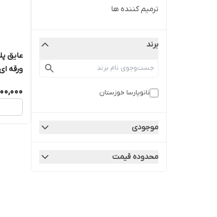
ترمیم کننده ها
برند
عایق پل
ورقه ای
00,000
نانوپارسا خوزستان
موجودی
محدوده قیمت